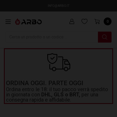
INFO@ARBO.IT
0
Ricerca
ORDINA OGGI. PARTE OGGI
Ordina entro le 18: il tuo pacco verrà spedito
in giornata con
DHL, GLS o BRT,
per una
consegna rapida e affidabile.