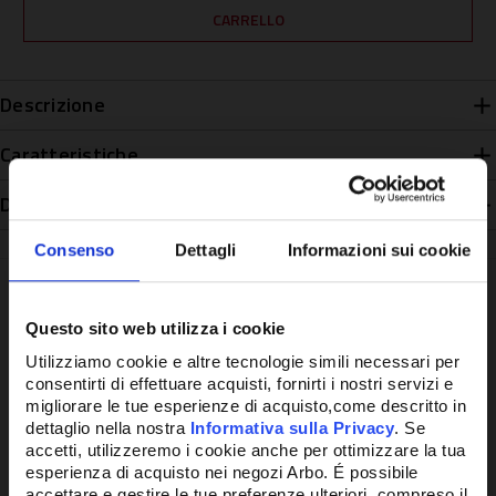
Descrizione
Caratteristiche
Disponibilità
Consenso
Dettagli
Informazioni sui cookie
Questo sito web utilizza i cookie
Potrebbe anche interessarti
Utilizziamo cookie e altre tecnologie simili necessari per
consentirti di effettuare acquisti, fornirti i nostri servizi e
migliorare le tue esperienze di acquisto,come descritto in
dettaglio nella nostra
Informativa sulla Privacy
. Se
accetti, utilizzeremo i cookie anche per ottimizzare la tua
esperienza di acquisto nei negozi Arbo. É possibile
accettare e gestire le tue preferenze ulteriori, compreso il