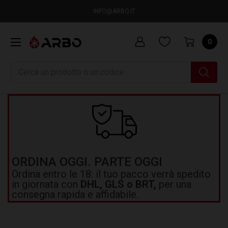
INFO@ARBO.IT
0
Ricerca
ORDINA OGGI. PARTE OGGI
Ordina entro le 18: il tuo pacco verrà spedito
in giornata con
DHL, GLS o BRT,
per una
consegna rapida e affidabile.