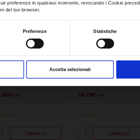
e tue preferenze in qualsiasi momento, revocando i Cookie preced
ni del tuo browser.
Network Error
OK
Preferenze
Statistiche
U:
MTS65103858
SKU:
HE040005552
Accetta selezionati
LETTA ORIZZONTALE -
SIFONE - HE040005552
TS65103858
1,90€
56,78€
+ IVA
+ IVA
 RICHIESTA
SU RICHIESTA