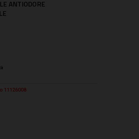
ALE ANTIODORE
LE
tà
tto 11126008