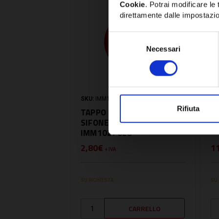
Cookie
. Potrai modificare l
direttamente dalle impostazio
Selezione
Necessari
del
consenso
SKU:
IMM1027028
SK
Rifiuta
TAPPO TRASPARENTE PER
A
SIFONE COD 1.015 -
M
IMM1027028
2,80€
1
+ IVA
SU RICHIESTA
SU