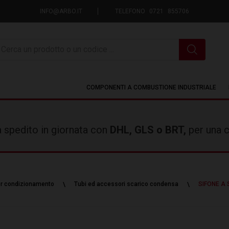
INFO@ARBO.IT
TELEFONO 0721 855706
icerca
COMPONENTI A COMBUSTIONE INDUSTRIALE
rà spedito in giornata con
DHL, GLS o BRT,
per una c
er condizionamento
Tubi ed accessori scarico condensa
SIFONE A