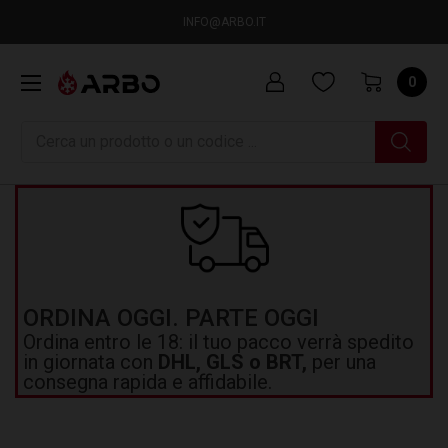
INFO@ARBO.IT
0
Ricerca
ORDINA OGGI. PARTE OGGI
Ordina entro le 18: il tuo pacco verrà spedito
in giornata con
DHL, GLS o BRT,
per una
consegna rapida e affidabile.