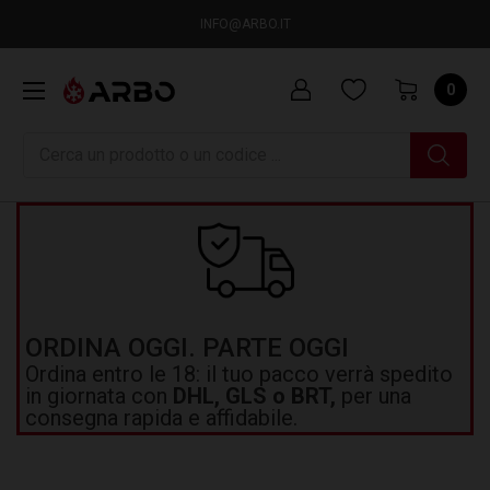
INFO@ARBO.IT
0
Ricerca
ORDINA OGGI. PARTE OGGI
Ordina entro le 18: il tuo pacco verrà spedito
in giornata con
DHL, GLS o BRT,
per una
consegna rapida e affidabile.