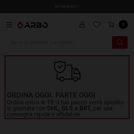
INFO@ARBO.IT
0
Ricerca
ORDINA OGGI. PARTE OGGI
Ordina entro le 18: il tuo pacco verrà spedito
in giornata con
DHL, GLS o BRT,
per una
consegna rapida e affidabile.