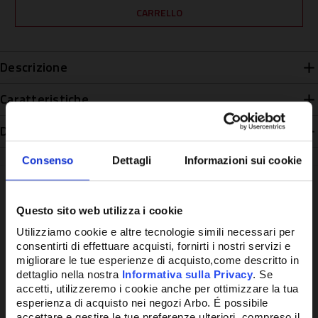
Descrizione
Caratteristiche
Disponibilità
Consenso
Dettagli
Informazioni sui cookie
Questo sito web utilizza i cookie
Potrebbe anche interessarti
Utilizziamo cookie e altre tecnologie simili necessari per
consentirti di effettuare acquisti, fornirti i nostri servizi e
migliorare le tue esperienze di acquisto,come descritto in
dettaglio nella nostra
Informativa sulla Privacy
. Se
accetti, utilizzeremo i cookie anche per ottimizzare la tua
esperienza di acquisto nei negozi Arbo. É possibile
accettare e gestire le tue preferenze ulteriori, compreso il