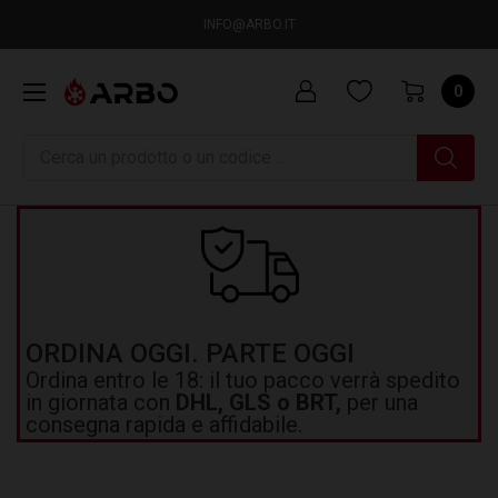
INFO@ARBO.IT
0
Ricerca
ORDINA OGGI. PARTE OGGI
Ordina entro le 18: il tuo pacco verrà spedito
in giornata con
DHL, GLS o BRT,
per una
consegna rapida e affidabile.