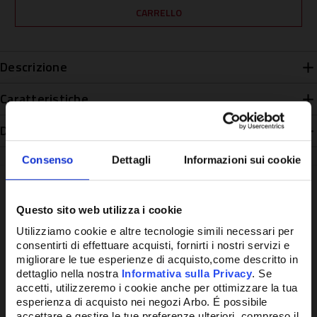
Descrizione
Caratteristiche
Disponibilità
Consenso
Dettagli
Informazioni sui cookie
Questo sito web utilizza i cookie
Potrebbe anche interessarti
Utilizziamo cookie e altre tecnologie simili necessari per
consentirti di effettuare acquisti, fornirti i nostri servizi e
migliorare le tue esperienze di acquisto,come descritto in
dettaglio nella nostra
Informativa sulla Privacy
. Se
accetti, utilizzeremo i cookie anche per ottimizzare la tua
esperienza di acquisto nei negozi Arbo. É possibile
accettare e gestire le tue preferenze ulteriori, compreso il