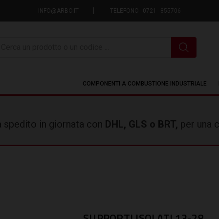
INFO@ARBO.IT
TELEFONO 0721 855706
icerca
COMPONENTI A COMBUSTIONE INDUSTRIALE
rà spedito in giornata con
DHL, GLS o BRT,
per una c
SUPPORTI ISOLATI 13-28