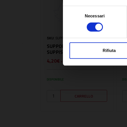
Selezione
Necessari
del
consenso
SKU:
SUPPISO1360
SK
SUPPORTI ISOLATI 13-60 -
S
Rifiuta
SUPPISO1360
S
4,20€
5
+ IVA
DISPONIBILE
DIS