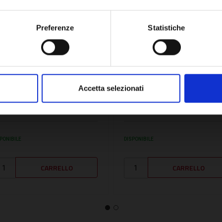
OK
Preferenze
Statistiche
U:
SUPPISO1376
SKU:
SUPPISO1342
UPPORTI ISOLATI 13-76 -
SUPPORTI ISOLATI 13-42
Accetta selezionati
UPPISO1376
SUPPISO1342
,30€
3,20€
+ IVA
+ IVA
PONIBILE
DISPONIBILE