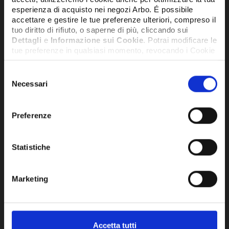
esperienza di acquisto nei negozi Arbo. É possibile
accettare e gestire le tue preferenze ulteriori, compreso il
tuo diritto di rifiuto, o saperne di più, cliccando sui
Dettagli
e
Informazione sui Cookie
. Potrai modificare le
tue preferenze in qualsiasi momento, revocando i Cookie
precedentemente autorizzati, direttamente dalle
impostazioni del tuo browser.
Selezione
Necessari
del
consenso
Network Error
Preferenze
OK
Statistiche
TAPPO SCARICO CONDENSA PPH CON
TAP
Marketing
D.200 BIANCO - PPHTSC200B
PPH
142,04€
26,
+ IVA
Accetta tutti