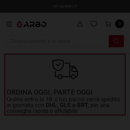
INFO@ARBO.IT
0
Ricerca
ORDINA OGGI. PARTE OGGI
Ordina entro le 18: il tuo pacco verrà spedito
in giornata con
DHL, GLS o BRT,
per una
consegna rapida e affidabile.