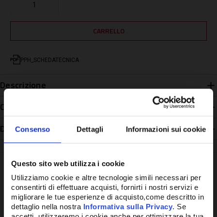
PPH_SCHEDATECNICA
Descrizione
Caratteristiche
Disponibilità
Consenso
Dettagli
Informazioni sui cookie
Questo sito web utilizza i cookie
Utilizziamo cookie e altre tecnologie simili necessari per
consentirti di effettuare acquisti, fornirti i nostri servizi e
Potrebbe anche interessarti
migliorare le tue esperienze di acquisto,come descritto in
dettaglio nella nostra
Informativa sulla Privacy
. Se
accetti, utilizzeremo i cookie anche per ottimizzare la tua