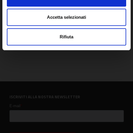
DISPONIBILE
DISPO
Accetta selezionati
Rifiuta
ISCRIVITI ALLA NOSTRA NEWSLETTER