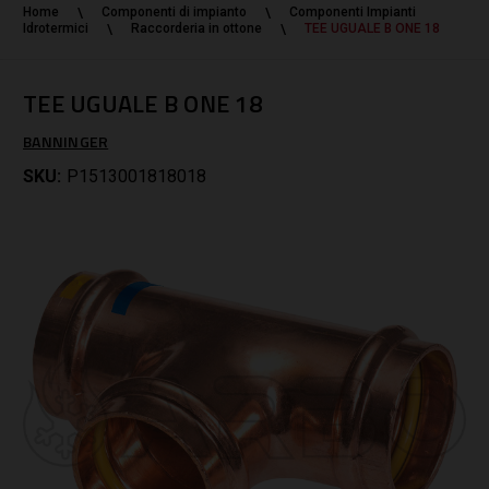
Home
Componenti di impianto
Componenti Impianti
Idrotermici
Raccorderia in ottone
TEE UGUALE B ONE 18
TEE UGUALE B ONE 18
BANNINGER
SKU:
P1513001818018