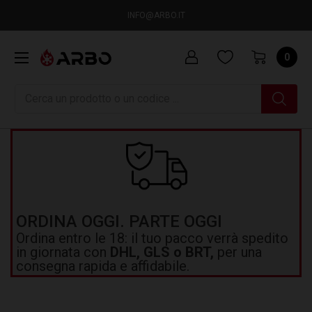
INFO@ARBO.IT
0
Ricerca
ORDINA OGGI. PARTE OGGI
Ordina entro le 18: il tuo pacco verrà spedito
in giornata con
DHL, GLS o BRT,
per una
consegna rapida e affidabile.