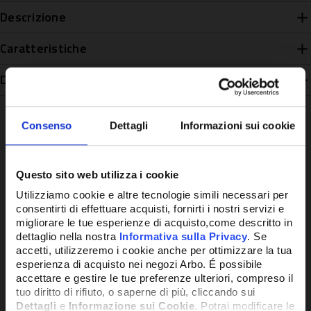
Descrizione
Caratteristiche
Disponibilità
Consenso
Dettagli
Informazioni sui cookie
Potrebbe anche interessarti
Questo sito web utilizza i cookie
Utilizziamo cookie e altre tecnologie simili necessari per
consentirti di effettuare acquisti, fornirti i nostri servizi e
migliorare le tue esperienze di acquisto,come descritto in
dettaglio nella nostra
Informativa sulla Privacy
. Se
accetti, utilizzeremo i cookie anche per ottimizzare la tua
esperienza di acquisto nei negozi Arbo. É possibile
accettare e gestire le tue preferenze ulteriori, compreso il
tuo diritto di rifiuto, o saperne di più, cliccando sui
Dettagli
e
Informazione sui Cookie
. Potrai modificare le