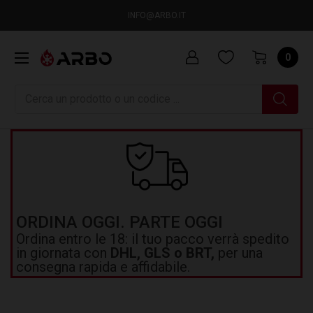
INFO@ARBO.IT
0
Ricerca
ORDINA OGGI. PARTE OGGI
Ordina entro le 18: il tuo pacco verrà spedito
in giornata con
DHL, GLS o BRT,
per una
consegna rapida e affidabile.