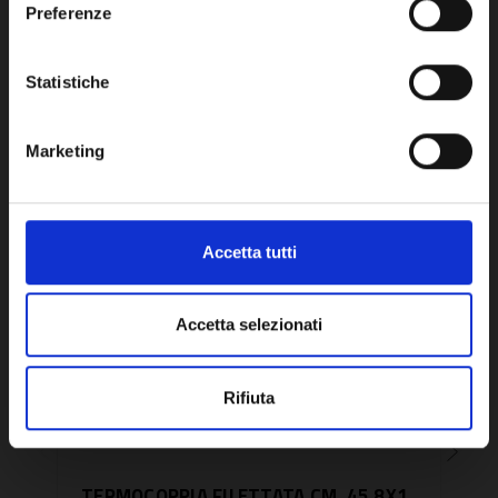
Preferenze
OK
Potrebbe anche interessarti
Statistiche
Marketing
Accetta tutti
Accetta selezionati
Rifiuta
TERMOCOPPIA FILETTATA CM. 45 8X1
TER