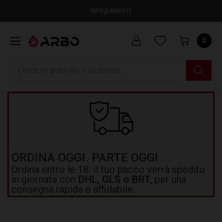
INFO@ARBO.IT
0
Ricerca
ORDINA OGGI. PARTE OGGI
Ordina entro le 18: il tuo pacco verrà spedito
in giornata con
DHL, GLS o BRT,
per una
consegna rapida e affidabile.