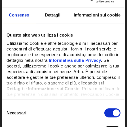
Consenso
Dettagli
Informazioni sui cookie
Questo sito web utilizza i cookie
Utilizziamo cookie e altre tecnologie simili necessari per
consentirti di effettuare acquisti, fornirti i nostri servizi e
migliorare le tue esperienze di acquisto,come descritto in
TERMOCOPPIA 8X1 L.750MM CON
dettaglio nella nostra
Informativa sulla Privacy
. Se
FILETTO IN TESTA 8X1
accetti, utilizzeremo i cookie anche per ottimizzare la tua
esperienza di acquisto nei negozi Arbo. É possibile
accettare e gestire le tue preferenze ulteriori, compreso il
8,83€
+ IVA
tuo diritto di rifiuto, o saperne di più, cliccando sui
Dettagli
e
Informazione sui Cookie
. Potrai modificare le
tue preferenze in qualsiasi momento, revocando i Cookie
DISPONIBILE
precedentemente autorizzati, direttamente dalle
impostazioni del tuo browser.
Selezione
Necessari
del
consenso
Network Error