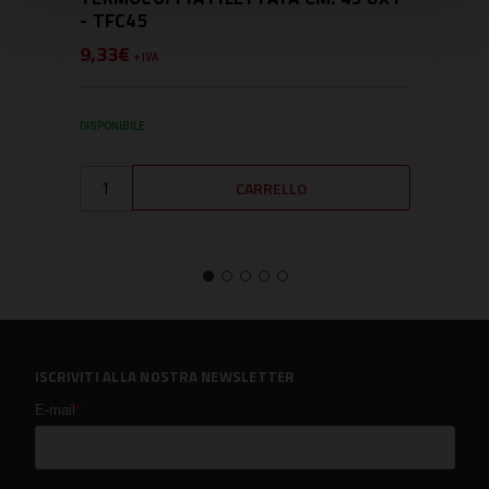
- TFC45
- T
9,33€
14,
+ IVA
DISPONIBILE
DISPO
ISCRIVITI ALLA NOSTRA NEWSLETTER