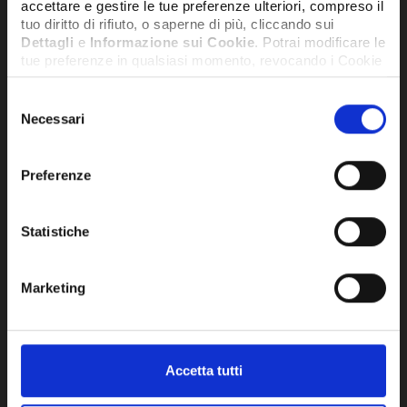
accettare e gestire le tue preferenze ulteriori, compreso il
tuo diritto di rifiuto, o saperne di più, cliccando sui
Dettagli
e
Informazione sui Cookie
. Potrai modificare le
tue preferenze in qualsiasi momento, revocando i Cookie
precedentemente autorizzati, direttamente dalle
impostazioni del tuo browser.
Selezione
Necessari
del
consenso
Network Error
Preferenze
OK
TERMOSTATO ELIWELL ID-NEXT 961 P
TER
Statistiche
NTC 2HP 12V - IDN961P7D103000
NTC
Marketing
119,22€
158
+ IVA
DISPONIBILE
DISPO
Accetta tutti