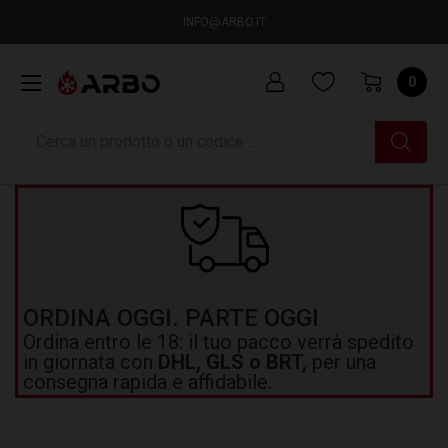
INFO@ARBO.IT
0
Ricerca
ORDINA OGGI. PARTE OGGI
Ordina entro le 18: il tuo pacco verrà spedito
in giornata con
DHL, GLS o BRT,
per una
consegna rapida e affidabile.