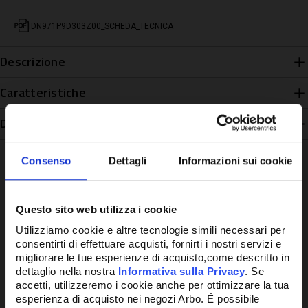
IDN971P9D303Z00_SCHEDA_TECNICA
Descrizione
Caratteristiche
Disponibilità
Consenso
Dettagli
Informazioni sui cookie
Questo sito web utilizza i cookie
Potrebbe anche interessarti
Utilizziamo cookie e altre tecnologie simili necessari per
consentirti di effettuare acquisti, fornirti i nostri servizi e
migliorare le tue esperienze di acquisto,come descritto in
dettaglio nella nostra
Informativa sulla Privacy
. Se
accetti, utilizzeremo i cookie anche per ottimizzare la tua
esperienza di acquisto nei negozi Arbo. É possibile