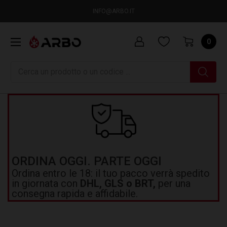
INFO@ARBO.IT
0
Ricerca
ORDINA OGGI. PARTE OGGI
Ordina entro le 18: il tuo pacco verrà spedito
in giornata con
DHL, GLS o BRT,
per una
consegna rapida e affidabile.