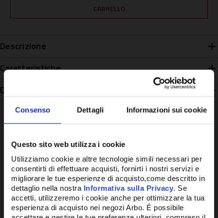
Descrizione
Caratteristiche
Disponibilità
Consenso
Dettagli
Informazioni sui cookie
Questo sito web utilizza i cookie
Potrebbe anche interessarti
Utilizziamo cookie e altre tecnologie simili necessari per
consentirti di effettuare acquisti, fornirti i nostri servizi e
migliorare le tue esperienze di acquisto,come descritto in
dettaglio nella nostra
Informativa sulla Privacy
. Se
accetti, utilizzeremo i cookie anche per ottimizzare la tua
esperienza di acquisto nei negozi Arbo. É possibile
accettare e gestire le tue preferenze ulteriori, compreso il