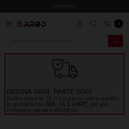
INFO@ARBO.IT
0
Ricerca
ORDINA OGGI. PARTE OGGI
Ordina entro le 18: il tuo pacco verrà spedito
in giornata con
DHL, GLS o BRT,
per una
consegna rapida e affidabile.