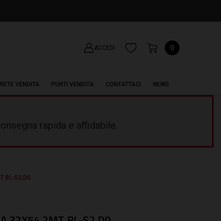
0
ACCEDI
RETE VENDITA
PUNTI VENDITA
CONTATTACI
NEWS
onsegna rapida e affidabile.
T BL-S2,D0
 32X54 2MT BL-S2,D0