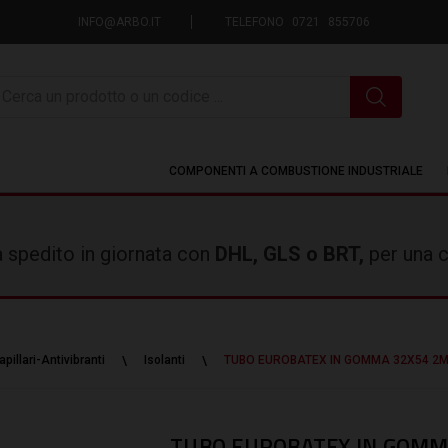
INFO@ARBO.IT
TELEFONO 0721 855706
icerca
COMPONENTI A COMBUSTIONE INDUSTRIALE
rà spedito in giornata con
DHL, GLS o BRT,
per una c
pillari-Antivibranti
Isolanti
TUBO EUROBATEX IN GOMMA 32X54 2M
TUBO EUROBATEX IN GOMMA