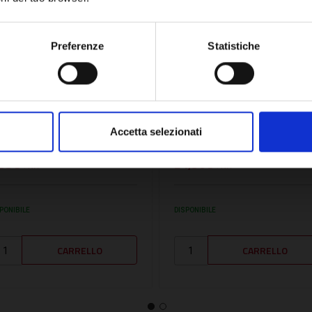
Network Error
OK
Preferenze
Statistiche
U:
BARISO19X12
SKU:
BARISO19X76
UBO EUROBATEX IN
TUBO EUROBATEX IN
OMMA 19X12 2MT BL-
GOMMA 19X76 2MT BL-
Accetta selezionati
2,D0 - BARISO19X12
S2,D0 - BARISO19X76
,55€
24,56€
+ IVA
+ IVA
PONIBILE
DISPONIBILE