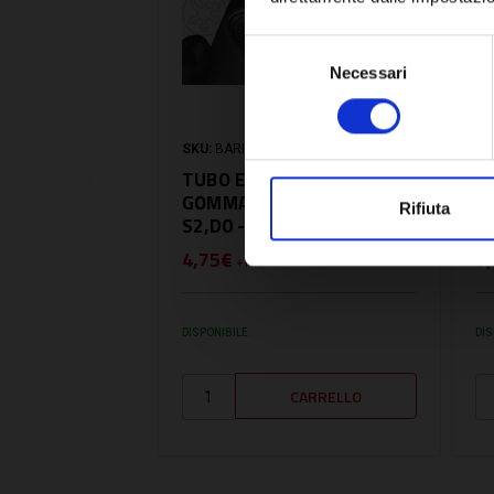
Selezione
Necessari
del
consenso
SKU:
BARISO13X20
SK
TUBO EUROBATEX IN
T
GOMMA 13X20 2MT BL-
G
Rifiuta
S2,D0 - BARISO13X20
S
4,75€
5
+ IVA
DISPONIBILE
DIS