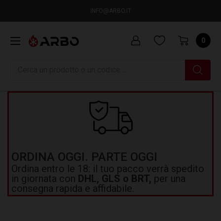
INFO@ARBO.IT
0
Ricerca
ORDINA OGGI. PARTE OGGI
Ordina entro le 18: il tuo pacco verrà spedito
in giornata con
DHL, GLS o BRT,
per una
consegna rapida e affidabile.