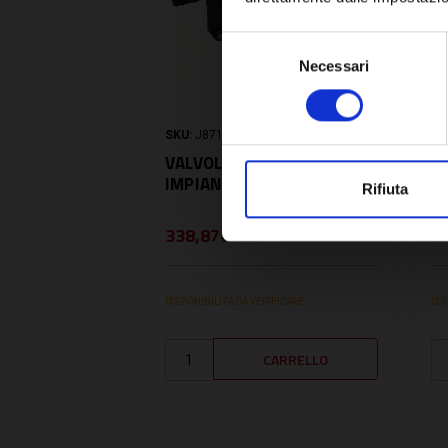
Selezione
Necessari
del
consenso
SKU:
J8716120320
SK
VALVOLA CARICO
P
IMPIANTO - J8716120320
C
Rifiuta
S
338,87€
1
+ IVA
DISPONIBILITÀ DA VERIFICARE
DIS