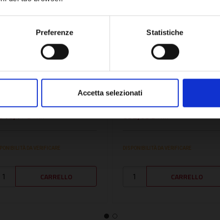
Network Error
OK
Preferenze
Statistiche
U:
SOLARFLUSH
SKU:
J8716105103
OMPA LAVAGGIO E
CARICO IMPIANTO -
ARICO PER IMPIANTI
J8716105103
Accetta selezionati
OLARI - SOLARFLUSH
.518,17€
352,09€
+ IVA
+ IVA
PONIBILITÀ DA VERIFICARE
DISPONIBILITÀ DA VERIFICARE