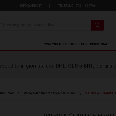
INFO@ARBO.IT
TELEFONO 0721 855706
icerca
COMPONENTI A COMBUSTIONE INDUSTRIALE
rà spedito in giornata con
DHL, GLS o BRT,
per una c
nti Solari
Valvola di carico/scarico per solare
VALVOLA 1`CARICO 
VALVOLA 1`CARICO E SCARI