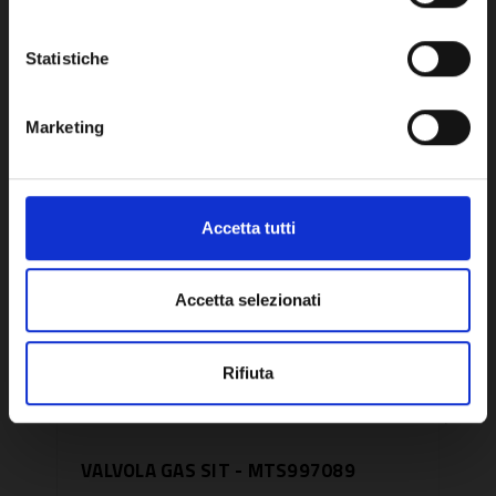
OK
Potrebbe anche interessarti
Statistiche
Marketing
Accetta tutti
Accetta selezionati
Rifiuta
VALVOLA GAS SIT - MTS997089
VAL