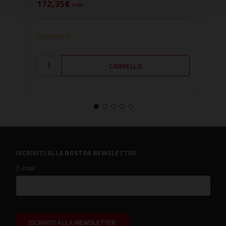
172,35€
167
+ IVA
SU RICHIESTA
SU RI
ISCRIVITI ALLA NOSTRA NEWSLETTER