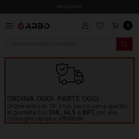
INFO@ARBO.IT
0
Ricerca
ORDINA OGGI. PARTE OGGI
Ordina entro le 18: il tuo pacco verrà spedito
in giornata con
DHL, GLS o BRT,
per una
consegna rapida e affidabile.