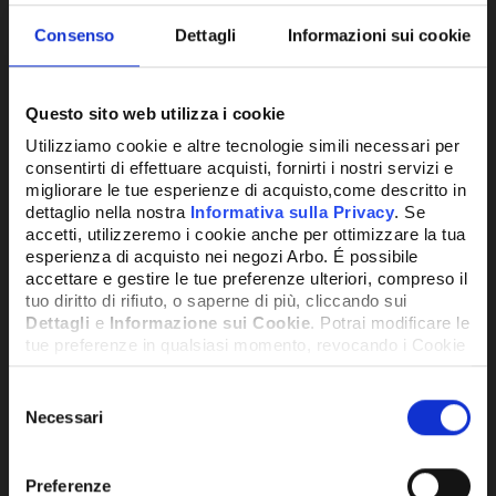
Consenso
Dettagli
Informazioni sui cookie
Questo sito web utilizza i cookie
Utilizziamo cookie e altre tecnologie simili necessari per
consentirti di effettuare acquisti, fornirti i nostri servizi e
migliorare le tue esperienze di acquisto,come descritto in
dettaglio nella nostra
Informativa sulla Privacy
. Se
VALVOLA SIT 840 113230V 060 LA ADJ
accetti, utilizzeremo i cookie anche per ottimizzare la tua
esperienza di acquisto nei negozi Arbo. É possibile
accettare e gestire le tue preferenze ulteriori, compreso il
255,24€
+ IVA
tuo diritto di rifiuto, o saperne di più, cliccando sui
Dettagli
e
Informazione sui Cookie
. Potrai modificare le
tue preferenze in qualsiasi momento, revocando i Cookie
DISPONIBILE
precedentemente autorizzati, direttamente dalle
impostazioni del tuo browser.
Selezione
Necessari
del
consenso
Network Error
Preferenze