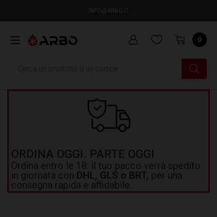
INFO@ARBO.IT
0
Ricerca
ORDINA OGGI. PARTE OGGI
Ordina entro le 18: il tuo pacco verrà spedito
in giornata con
DHL, GLS o BRT,
per una
consegna rapida e affidabile.