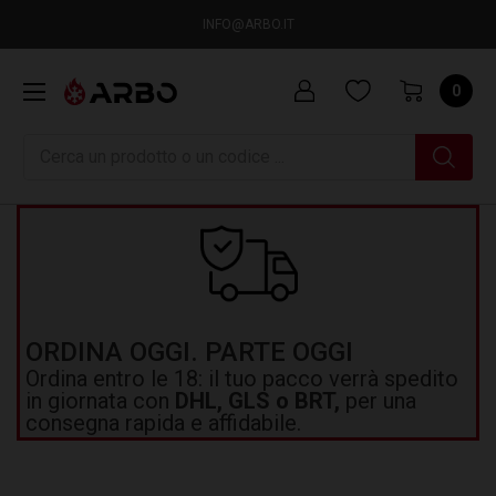
INFO@ARBO.IT
0
Ricerca
ORDINA OGGI. PARTE OGGI
Ordina entro le 18: il tuo pacco verrà spedito
in giornata con
DHL, GLS o BRT,
per una
consegna rapida e affidabile.