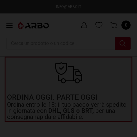
INFO@ARBO.IT
0
Ricerca
ORDINA OGGI. PARTE OGGI
Ordina entro le 18: il tuo pacco verrà spedito
in giornata con
DHL, GLS o BRT,
per una
consegna rapida e affidabile.