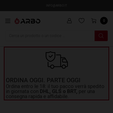
INFO@ARBO.IT
0
Ricerca
ORDINA OGGI. PARTE OGGI
Ordina entro le 18: il tuo pacco verrà spedito
in giornata con
DHL, GLS o BRT,
per una
consegna rapida e affidabile.