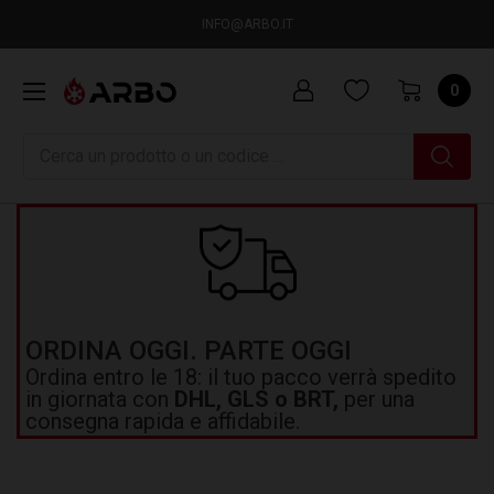
INFO@ARBO.IT
0
Ricerca
ORDINA OGGI. PARTE OGGI
Ordina entro le 18: il tuo pacco verrà spedito
in giornata con
DHL, GLS o BRT,
per una
consegna rapida e affidabile.