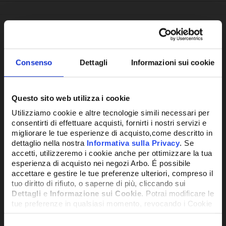
Potrebbe anche interessarti
Consenso
Dettagli
Informazioni sui cookie
Questo sito web utilizza i cookie
Utilizziamo cookie e altre tecnologie simili necessari per
consentirti di effettuare acquisti, fornirti i nostri servizi e
migliorare le tue esperienze di acquisto,come descritto in
dettaglio nella nostra
Informativa sulla Privacy
. Se
accetti, utilizzeremo i cookie anche per ottimizzare la tua
esperienza di acquisto nei negozi Arbo. É possibile
accettare e gestire le tue preferenze ulteriori, compreso il
tuo diritto di rifiuto, o saperne di più, cliccando sui
Dettagli
e
Informazione sui Cookie
. Potrai modificare le
tue preferenze in qualsiasi momento, revocando i Cookie
precedentemente autorizzati, direttamente dalle
impostazioni del tuo browser.