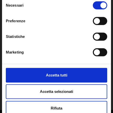
Selezione
Necessari
del
consenso
VASO ESPANSIONE IMPIANTO -
TUB
Network Error
RIE4051012
IMP
Preferenze
132,21€
8,9
OK
+ IVA
Statistiche
DISPONIBILE
SU RI
Marketing
Accetta tutti
Accetta selezionati
Rifiuta