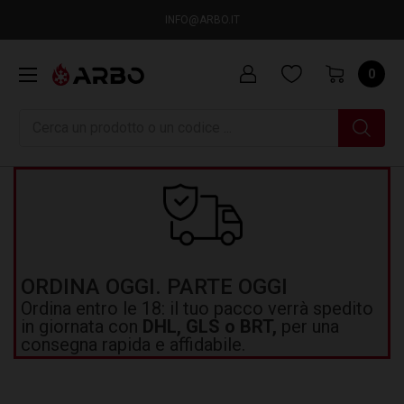
INFO@ARBO.IT
0
Ricerca
ORDINA OGGI. PARTE OGGI
Ordina entro le 18: il tuo pacco verrà spedito
in giornata con
DHL, GLS o BRT,
per una
consegna rapida e affidabile.