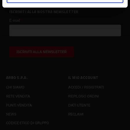
ISCRIVITI ALLA NOSTRA NEWSLETTER
ARBO S.P.A.
IL MIO ACCOUNT
CHI SIAMO
ACCEDI / REGISTRATI
RETE VENDITA
RIEPILOGO ORDINI
PUNTI VENDITA
DATI UTENTE
NEWS
RECLAMI
CODICE ETICO DI GRUPPO