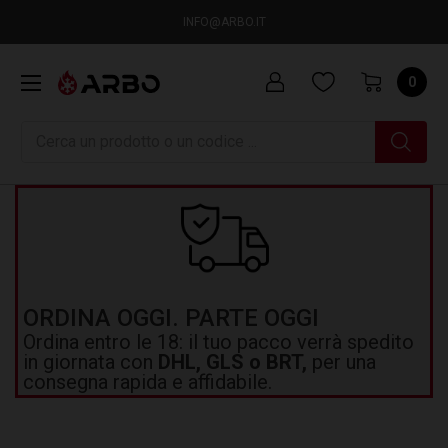
INFO@ARBO.IT
0
Ricerca
ORDINA OGGI. PARTE OGGI
Ordina entro le 18: il tuo pacco verrà spedito
in giornata con
DHL, GLS o BRT,
per una
consegna rapida e affidabile.