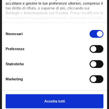
accettare e gestire le tue preferenze ulteriori, compreso il
tuo diritto di rifiuto, o saperne di più, cliccando sui
Dettagli
e
Informazione sui Cookie
. Potrai modificare le
tue preferenze in qualsiasi momento, revocando i Cookie
precedentemente autorizzati, direttamente dalle
impostazioni del tuo browser.
Selezione
Necessari
del
consenso
Network Error
Preferenze
OK
Statistiche
VENTILATORE CON DIAMETRO 350
VEN
ASPIRANTE TRIFASE 4 POLI - YWF4D-
PRE
350-S
YW
Marketing
149,75€
149
+ IVA
DISPONIBILE
DISPO
Accetta tutti