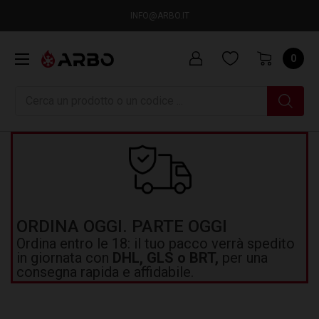
INFO@ARBO.IT
0
Ricerca
ORDINA OGGI. PARTE OGGI
Ordina entro le 18: il tuo pacco verrà spedito
in giornata con
DHL, GLS o BRT,
per una
consegna rapida e affidabile.