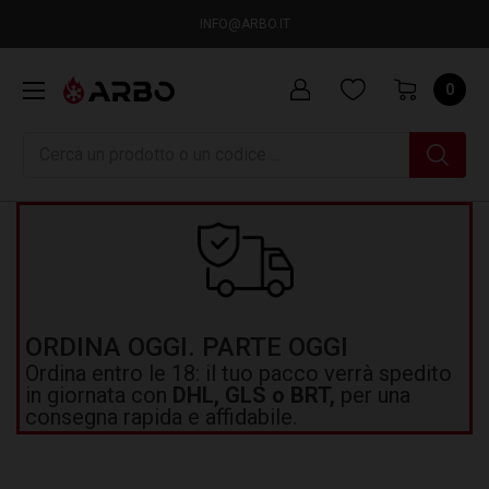
INFO@ARBO.IT
0
Ricerca
ORDINA OGGI. PARTE OGGI
Ordina entro le 18: il tuo pacco verrà spedito
in giornata con
DHL, GLS o BRT,
per una
consegna rapida e affidabile.