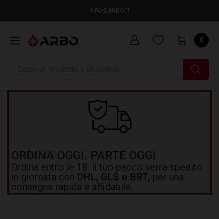
INFO@ARBO.IT
0
Ricerca
ORDINA OGGI. PARTE OGGI
Ordina entro le 18: il tuo pacco verrà spedito
in giornata con
DHL, GLS o BRT,
per una
consegna rapida e affidabile.