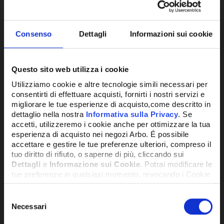
Consenso
Dettagli
Informazioni sui cookie
Questo sito web utilizza i cookie
Utilizziamo cookie e altre tecnologie simili necessari per
consentirti di effettuare acquisti, fornirti i nostri servizi e
CONNETTORE TIPO PUP
CAV
migliorare le tue esperienze di acquisto,come descritto in
dettaglio nella nostra
Informativa sulla Privacy
. Se
PO
accetti, utilizzeremo i cookie anche per ottimizzare la tua
esperienza di acquisto nei negozi Arbo. É possibile
7,40€
12,
accettare e gestire le tue preferenze ulteriori, compreso il
+ IVA
tuo diritto di rifiuto, o saperne di più, cliccando sui
Dettagli
e
Informazione sui Cookie
. Potrai modificare le
tue preferenze in qualsiasi momento, revocando i Cookie
DISPONIBILE
DISPO
precedentemente autorizzati, direttamente dalle
impostazioni del tuo browser.
Selezione
Necessari
del
consenso