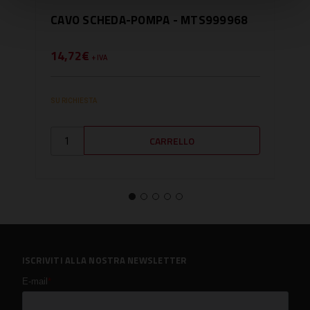
CAVO SCHEDA-POMPA - MTS999968
CA
SAN
14,72€
23,
+ IVA
SU RICHIESTA
DISPO
ISCRIVITI ALLA NOSTRA NEWSLETTER