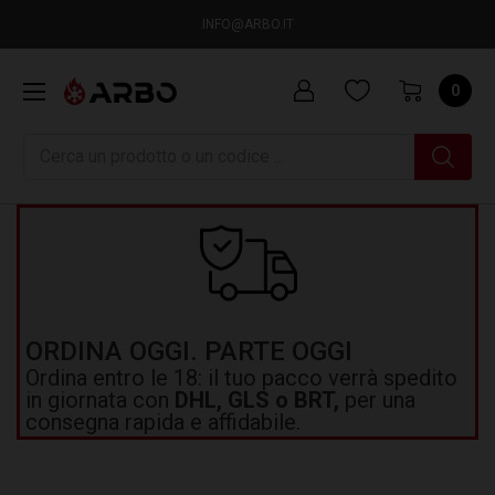
INFO@ARBO.IT
0
Ricerca
ORDINA OGGI. PARTE OGGI
Ordina entro le 18: il tuo pacco verrà spedito
in giornata con
DHL, GLS o BRT,
per una
consegna rapida e affidabile.