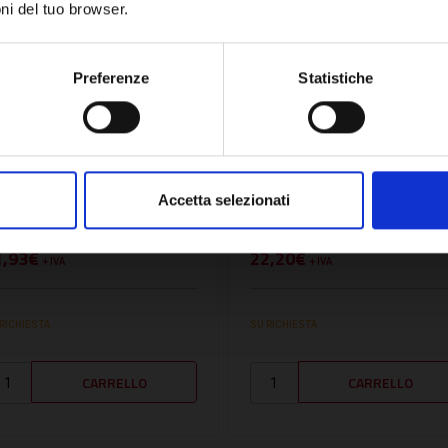
ni del tuo browser.
Network Error
OK
Preferenze
Statistiche
U:
RAD40-00351
SKU:
RAD31219LA
ONDA CONTATTO ANTIC.
CAVO SONDA SANITARIO
ON CAVO 3MT. - RAD40-
RISCALDAMENTO E/B -
Accetta selezionati
0351
RAD31219LA
1,93€
22,20€
+ IVA
+ IVA
 RICHIESTA
SU RICHIESTA