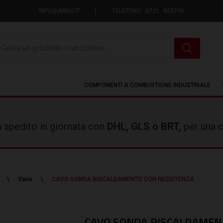
INFO@ARBO.IT
TELEFONO 0721 855706
icerca
COMPONENTI A COMBUSTIONE INDUSTRIALE
rà spedito in giornata con
DHL, GLS o BRT,
per una c
Varie
CAVO SONDA RISCALDAMENTO CON RESISTENZA
CAVO SONDA RISCALDAMEN