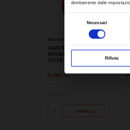
direttamente dalle impostazio
Selezione
Necessari
del
consenso
SKU:
RAD40-00118
SK
CAVO SONDA
S
RISCALDAMENTO DT
C
Rifiuta
CS/TR - RAD40-00118
0
5,16€
4
+ IVA
SU RICHIESTA
SU