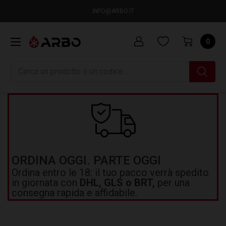
INFO@ARBO.IT
0
Ricerca
ORDINA OGGI. PARTE OGGI
Ordina entro le 18: il tuo pacco verrà spedito
in giornata con
DHL, GLS o BRT,
per una
consegna rapida e affidabile.