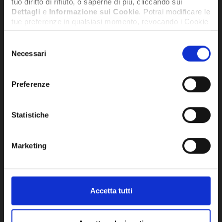
tuo diritto di rifiuto, o saperne di più, cliccando sui
Dettagli
e
Informazione sui Cookie
. Potrai modificare le
tue preferenze in qualsiasi momento, revocando i Cookie
precedentemente autorizzati, direttamente dalle
impostazioni del tuo browser.
Selezione
Necessari
del
consenso
Network Error
Preferenze
OK
COLLETTORE BRUCIATORE -
COL
Statistiche
SY10023799
EL
92,97€
653
+ IVA
Marketing
SU RICHIESTA
SU RI
Accetta tutti