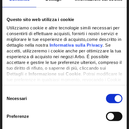
SKU:
TST12M
CENTRALINA DIGITALE PER IMPIANTI
Questo sito web utilizza i cookie
SOLARI 4 IN 2 OUT - TST12M
Utilizziamo cookie e altre tecnologie simili necessari per
533,52€
+ IVA
consentirti di effettuare acquisti, fornirti i nostri servizi e
migliorare le tue esperienze di acquisto,come descritto in
dettaglio nella nostra
Informativa sulla Privacy
. Se
PRODOTTO IN RIASSORTIMENTO
accetti, utilizzeremo i cookie anche per ottimizzare la tua
esperienza di acquisto nei negozi Arbo. É possibile
accettare e gestire le tue preferenze ulteriori, compreso il
tuo diritto di rifiuto, o saperne di più, cliccando sui
Dettagli
e
Informazione sui Cookie
. Potrai modificare le
tue preferenze in qualsiasi momento, revocando i Cookie
precedentemente autorizzati, direttamente dalle
impostazioni del tuo browser.
Selezione
CONFRONTA
Necessari
del
consenso
Network Error
Preferenze
OK