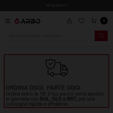
INFO@ARBO.IT
0
Ricerca
ORDINA OGGI. PARTE OGGI
Ordina entro le 18: il tuo pacco verrà spedito
in giornata con
DHL, GLS o BRT,
per una
consegna rapida e affidabile.