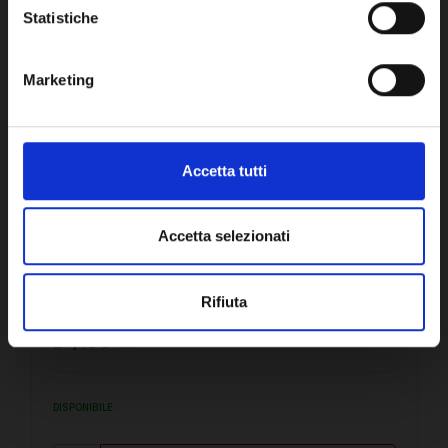
Statistiche
Marketing
Accetta tutti
Accetta selezionati
SKU:
SONN5365
DIRAMAZIONE 1,5 M PER RLGS-PSKR-
Rifiuta
PSKR15 - SONN5365
27,19€
+ IVA
DISPONIBILE