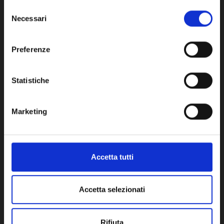
impostazioni del tuo browser.
Selezione
DISPONIBILE
DISPO
Necessari
del
consenso
Network Error
Preferenze
OK
Statistiche
Potrebbe anche interessarti
Marketing
Accetta tutti
Accetta selezionati
Rifiuta