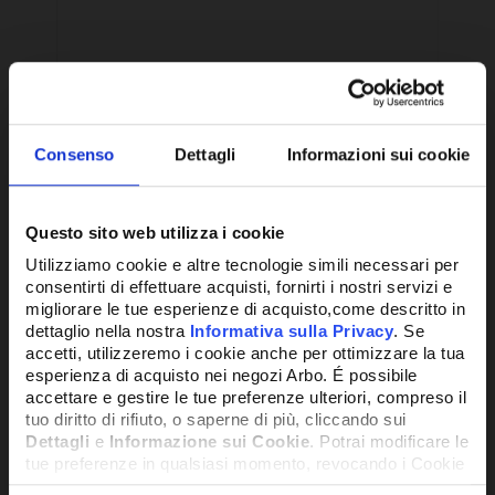
Consenso
Dettagli
Informazioni sui cookie
Questo sito web utilizza i cookie
Utilizziamo cookie e altre tecnologie simili necessari per
consentirti di effettuare acquisti, fornirti i nostri servizi e
migliorare le tue esperienze di acquisto,come descritto in
dettaglio nella nostra
Informativa sulla Privacy
. Se
TERMOSTATO ELIWELL IDPLUS 961
CON
accetti, utilizzeremo i cookie anche per ottimizzare la tua
NTC 2HP 230 VAC
REF
esperienza di acquisto nei negozi Arbo. É possibile
REL
accettare e gestire le tue preferenze ulteriori, compreso il
tuo diritto di rifiuto, o saperne di più, cliccando sui
Dettagli
e
Informazione sui Cookie
. Potrai modificare le
131,12€
101
+ IVA
tue preferenze in qualsiasi momento, revocando i Cookie
precedentemente autorizzati, direttamente dalle