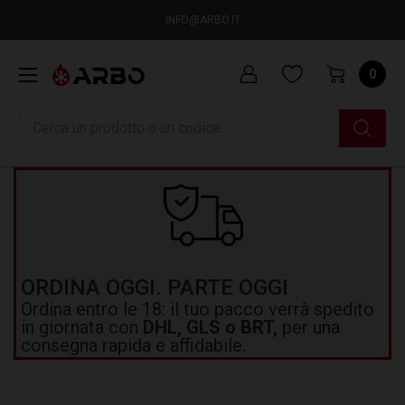
INFO@ARBO.IT
0
Ricerca
ORDINA OGGI. PARTE OGGI
Ordina entro le 18: il tuo pacco verrà spedito
in giornata con
DHL, GLS o BRT,
per una
consegna rapida e affidabile.