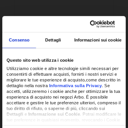
Consenso
Dettagli
Informazioni sui cookie
Questo sito web utilizza i cookie
Utilizziamo cookie e altre tecnologie simili necessari per
consentirti di effettuare acquisti, fornirti i nostri servizi e
migliorare le tue esperienze di acquisto,come descritto in
dettaglio nella nostra
Informativa sulla Privacy
. Se
CONTROLLORE PER UNITA
REG
accetti, utilizzeremo i cookie anche per ottimizzare la tua
REFRIGERANTE 230V, 3 RELE MBUS
esperienza di acquisto nei negozi Arbo. É possibile
RELE HC
accettare e gestire le tue preferenze ulteriori, compreso il
tuo diritto di rifiuto, o saperne di più, cliccando sui
Dettagli
e
Informazione sui Cookie
. Potrai modificare le
112,05€
173
+ IVA
tue preferenze in qualsiasi momento, revocando i Cookie
precedentemente autorizzati, direttamente dalle