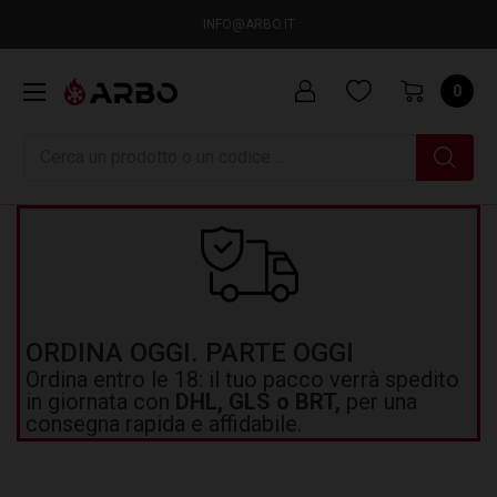
INFO@ARBO.IT
0
Ricerca
ORDINA OGGI. PARTE OGGI
Ordina entro le 18: il tuo pacco verrà spedito
in giornata con
DHL, GLS o BRT,
per una
consegna rapida e affidabile.