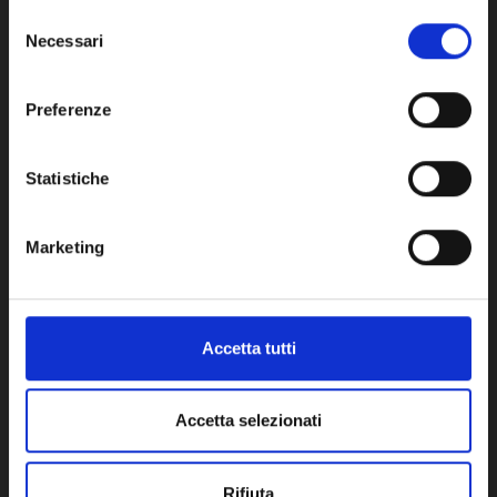
impostazioni del tuo browser.
Selezione
DISPONIBILE
DISPO
Necessari
del
consenso
Network Error
Preferenze
OK
Statistiche
Potrebbe anche interessarti
Marketing
Accetta tutti
Accetta selezionati
Rifiuta