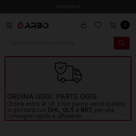
INFO@ARBO.IT
0
Ricerca
ORDINA OGGI. PARTE OGGI
Ordina entro le 18: il tuo pacco verrà spedito
in giornata con
DHL, GLS o BRT,
per una
consegna rapida e affidabile.