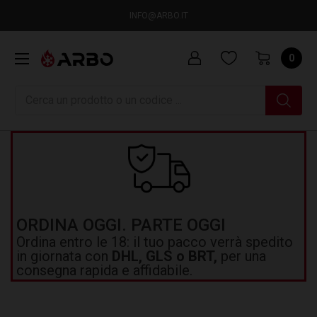
INFO@ARBO.IT
0
Ricerca
ORDINA OGGI. PARTE OGGI
Ordina entro le 18: il tuo pacco verrà spedito
in giornata con
DHL, GLS o BRT,
per una
consegna rapida e affidabile.