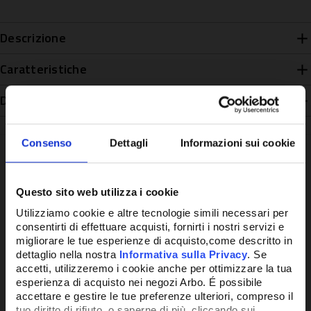
Descrizione
Caratteristiche
Disponibilità
Consenso
Dettagli
Informazioni sui cookie
Questo sito web utilizza i cookie
Potrebbe anche interessarti
Utilizziamo cookie e altre tecnologie simili necessari per
consentirti di effettuare acquisti, fornirti i nostri servizi e
migliorare le tue esperienze di acquisto,come descritto in
dettaglio nella nostra
Informativa sulla Privacy
. Se
accetti, utilizzeremo i cookie anche per ottimizzare la tua
esperienza di acquisto nei negozi Arbo. É possibile
accettare e gestire le tue preferenze ulteriori, compreso il
tuo diritto di rifiuto, o saperne di più, cliccando sui