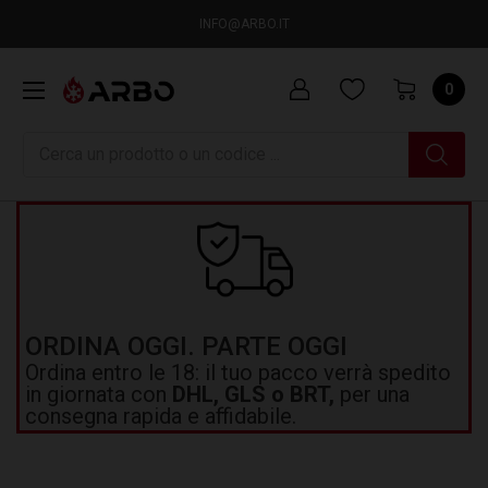
INFO@ARBO.IT
0
Ricerca
ORDINA OGGI. PARTE OGGI
Ordina entro le 18: il tuo pacco verrà spedito
in giornata con
DHL, GLS o BRT,
per una
consegna rapida e affidabile.