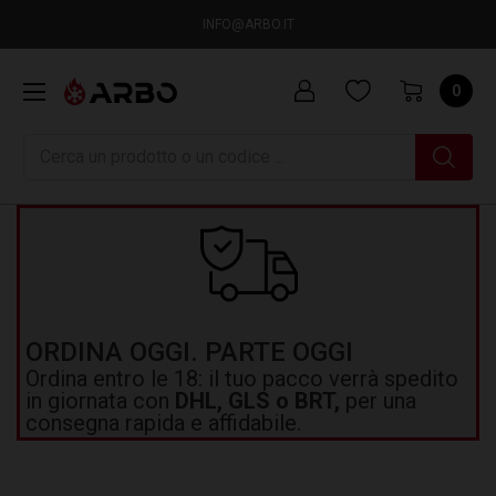
INFO@ARBO.IT
0
Ricerca
ORDINA OGGI. PARTE OGGI
Ordina entro le 18: il tuo pacco verrà spedito
in giornata con
DHL, GLS o BRT,
per una
consegna rapida e affidabile.