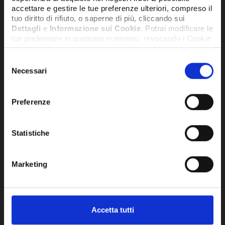
accettare e gestire le tue preferenze ulteriori, compreso il
tuo diritto di rifiuto, o saperne di più, cliccando sui
Dettagli
e
Informazione sui Cookie
. Potrai modificare le
tue preferenze in qualsiasi momento, revocando i Cookie
precedentemente autorizzati, direttamente dalle
impostazioni del tuo browser.
Selezione
Necessari
del
consenso
Network Error
Preferenze
OK
Statistiche
TAPPO PER PRESA DI PRESSIONE
SON
(ORDINE MINIMO 10 PEZZI) -
(OR
BA005409520
IM
Marketing
3,26€
1,6
+ IVA
Accetta tutti
SU RICHIESTA
SU RI