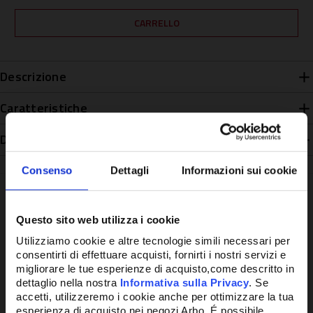
Descrizione
Caratteristiche
Disponibilità
Consenso
Dettagli
Informazioni sui cookie
Questo sito web utilizza i cookie
Potrebbe anche interessarti
Utilizziamo cookie e altre tecnologie simili necessari per
consentirti di effettuare acquisti, fornirti i nostri servizi e
migliorare le tue esperienze di acquisto,come descritto in
dettaglio nella nostra
Informativa sulla Privacy
. Se
accetti, utilizzeremo i cookie anche per ottimizzare la tua
esperienza di acquisto nei negozi Arbo. É possibile