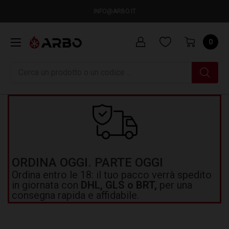
INFO@ARBO.IT
0
Ricerca
ORDINA OGGI. PARTE OGGI
Ordina entro le 18: il tuo pacco verrà spedito
in giornata con
DHL, GLS o BRT,
per una
consegna rapida e affidabile.