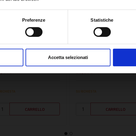
Network Error
OK
Preferenze
Statistiche
U:
FER3980R480
SKU:
LA3980N520
IT TUBO DI MANDATA
KIT TUBO DI MANDATA
3841R030) -
(3841Q970) - LA3980N5
Accetta selezionati
ER3980R480
8,44€
22,29€
+ IVA
+ IVA
 RICHIESTA
SU RICHIESTA