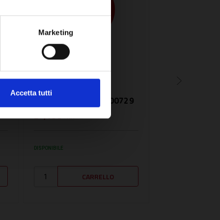
Marketing
SKU:
RAD65-00729
SKU:
ELCO6510789
KIT SOSTITUZIONE
TUBO MANDAT
20
TERMINALE TUBO
ELCO6510789
Accetta tutti
MANDATA - RAD65-00729
27,18€
222,26€
+ IVA
+ IVA
DISPONIBILE
SU RICHIESTA