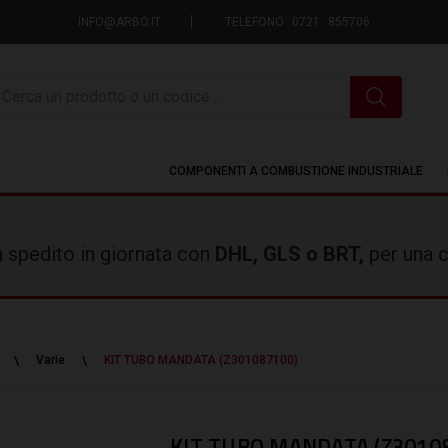
INFO@ARBO.IT
TELEFONO 0721 855706
icerca
COMPONENTI A COMBUSTIONE INDUSTRIALE
rà spedito in giornata con
DHL, GLS o BRT,
per una c
Varie
KIT TUBO MANDATA (Z301087100)
KIT TUBO MANDATA (Z3010