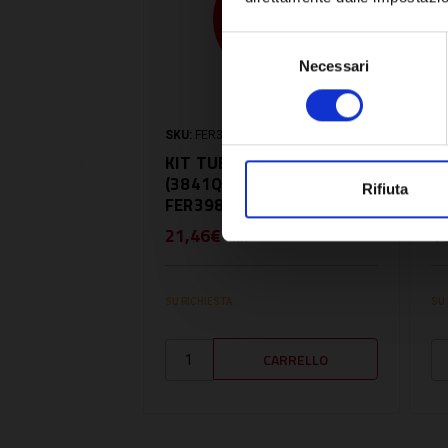
Selezione
Necessari
del
consenso
SKU:
FER3980N520
SK
KIT TUBO DI MANDATA
K
(3841Q970) -
(
Rifiuta
FER3980N520
F
21,46€
1
+ IVA
SU RICHIESTA
SU