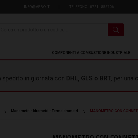
INFO@ARBO.IT
TELEFONO 0721 855706
icerca
COMPONENTI A COMBUSTIONE INDUSTRIALE
rà spedito in giornata con
DHL, GLS o BRT,
per una c
Manometri - Idrometri - Termoidrometri
MANOMETRO CON CONNETT
MANOMETRO CON CONNETT