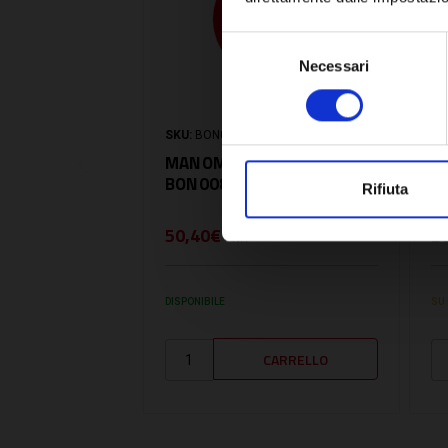
Selezione
Necessari
del
consenso
SKU:
BON008561902
SK
MANOMETRO 0-4 BAR -
M
BON008561902
L
Rifiuta
50,40€
2
+ IVA
DISPONIBILE
SU