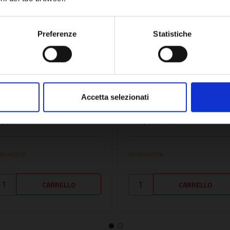
Network Error
OK
Preferenze
Statistiche
U:
BA710547500
SKU:
VIE7825530
ANOMETRO 0-4 bar
MANOMETRO CON
=1000 - BA710547500
CAPILLARE 0-4 BAR -
Accetta selezionati
VIE7825530
0,66€
158,49€
+ IVA
+ IVA
 RICHIESTA
SU RICHIESTA