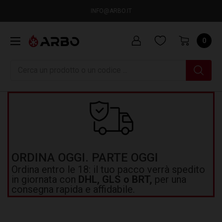
INFO@ARBO.IT
0
Ricerca
ORDINA OGGI. PARTE OGGI
Ordina entro le 18: il tuo pacco verrà spedito
in giornata con
DHL, GLS o BRT,
per una
consegna rapida e affidabile.