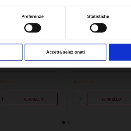
OK
Preferenze
Statistiche
U:
MTS65108544
SKU:
THERMVENTIL35
OTORE VENTILATORE -
MOTORE VENTILATORE -
Accetta selezionati
TS65108544
THERMVENTIL35
61,92€
685,05€
+ IVA
+ IVA
 RICHIESTA
SU RICHIESTA