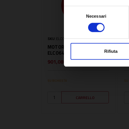
Selezione
Necessari
del
consenso
SKU:
ELCO64201247
SK
MOTORE VENTILATORE -
M
Rifiuta
ELCO64201247
M
901,08€
1
+ IVA
SU RICHIESTA
SU