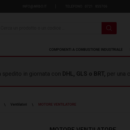
INFO@ARBO.IT
TELEFONO 0721 855706
icerca
COMPONENTI A COMBUSTIONE INDUSTRIALE
rà spedito in giornata con
DHL, GLS o BRT,
per una c
Ventilatori
MOTORE VENTILATORE
MOTORE VENTILATORE