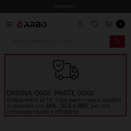
INFO@ARBO.IT
0
Ricerca
ORDINA OGGI. PARTE OGGI
Ordina entro le 18: il tuo pacco verrà spedito
in giornata con
DHL, GLS o BRT,
per una
consegna rapida e affidabile.