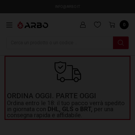
INFO@ARBO.IT
0
Ricerca
ORDINA OGGI. PARTE OGGI
Ordina entro le 18: il tuo pacco verrà spedito
in giornata con
DHL, GLS o BRT,
per una
consegna rapida e affidabile.