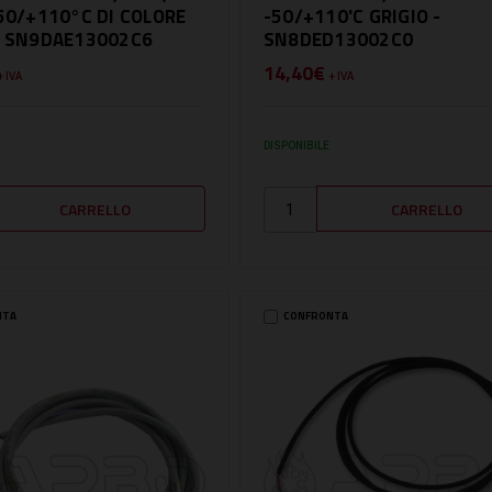
-50/+110°C DI COLORE
-50/+110'C GRIGIO -
- SN9DAE13002C6
SN8DED13002C0
14,40€
+ IVA
+ IVA
DISPONIBILE
NTA
CONFRONTA