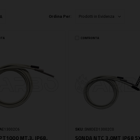
A
Ordina Per:
NTA
CONFRONTA
AE13002C6
SKU:
SN8DED13002C0
PT1000 MT.3, IP68,
SONDA NTC 3,0MT IP68 5