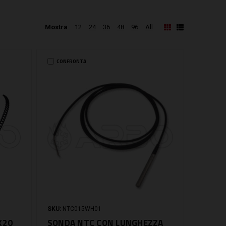
Mostra
12
24
36
48
96
All
CONFRONTA
SKU:
NTC015WH01
X20
SONDA NTC CON LUNGHEZZA