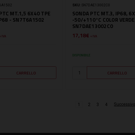
6A1502
SKU:
SN7DAE13002C0
PTC MT.1,5 6X40 TPE
SONDA PTC MT.3, IP68, 6X
IP68 - SN7T6A1502
-50/+110°C COLOR VERDE
SN7DAE13002C0
17,18€
+ IVA
+ IVA
DISPONIBILE
Successiv
1
2
3
4