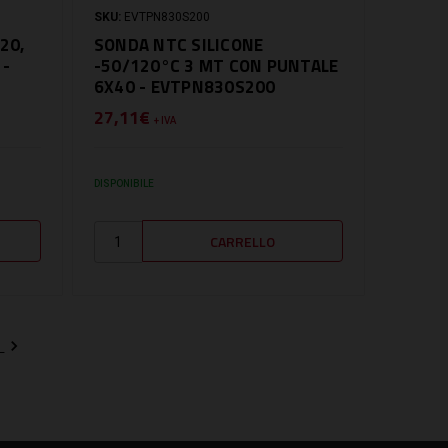
SKU:
EVTPN830S200
20,
SONDA NTC SILICONE
 -
-50/120°C 3 MT CON PUNTALE
6X40 - EVTPN830S200
27,11€
+ IVA
DISPONIBILE
o