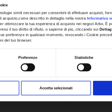
NTA
CONFRONTA
ookie
ologie simili necessari per consentirti di effettuare acquisti, fornir
di acquisto,come descritto in dettaglio nella nostra
Informativa s
er ottimizzare la tua esperienza di acquisto nei negozi Arbo. É po
eso il tuo diritto di rifiuto, o saperne di più, cliccando sui
Dettag
e tue preferenze in qualsiasi momento, revocando i Cookie preced
ni del tuo browser.
Network Error
OK
Preferenze
Statistiche
N615F200
SKU:
SN691300
EVCO NTC DA 1.5 MT -
SONDA NTC 103AT 11 MT.
15F200
SN691300
Accetta selezionati
15,59€
IVA
+ IVA