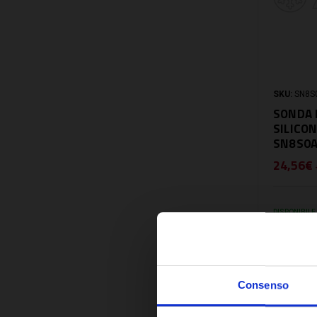
SKU:
SN8S
SONDA 
SILICON
SN8S0
24,56€
DISPONIBILE
Consenso