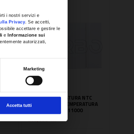
CONFRONTA
ti i nostri servizi e
ulla Privacy
. Se accetti,
ssibile accettare e gestire le
li
e
Informazione sui
entemente autorizzati,
Marketing
SKU:
DPWC111000
3 -
SONDA TEMPERATURA NTC
CON RANGE DI TEMPERATURA
Accetta tutti
-10+60 - DPWC111000
232,80€
+ IVA