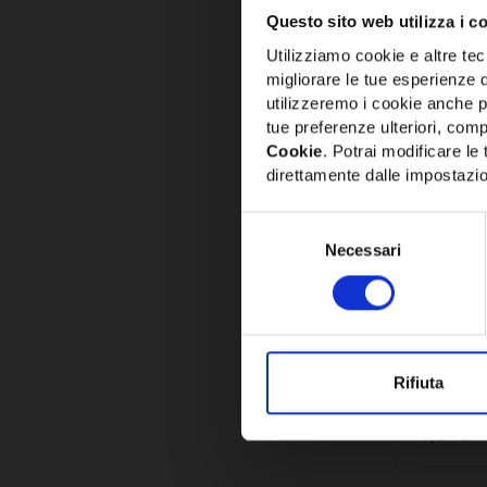
CONFRO
Questo sito web utilizza i c
Utilizziamo cookie e altre tecn
migliorare le tue esperienze 
utilizzeremo i cookie anche p
tue preferenze ulteriori, compr
Cookie
. Potrai modificare l
direttamente dalle impostazio
Selezione
Necessari
del
consenso
SKU:
EVTP
SONDA 
EVTPN6
Rifiuta
8,94€
+ 