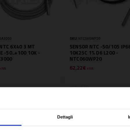
0A3000
SKU:
NTC060WP20
NTC 6X40 3 MT
SENSOR NTC -50/105 IP6
E -50..+100 10K -
10K25C 1% D6 L200 -
A3000
NTC060WP20
62,22€
+ IVA
+ IVA
SU RICHIESTA
Dettagli