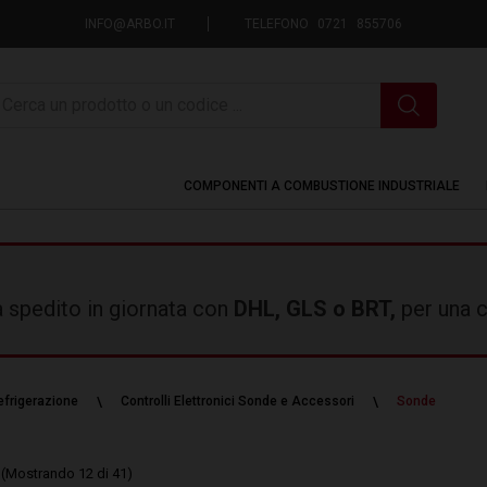
INFO@ARBO.IT
TELEFONO 0721 855706
icerca
COMPONENTI A COMBUSTIONE INDUSTRIALE
rà spedito in giornata con
DHL, GLS o BRT,
per una c
efrigerazione
Controlli Elettronici Sonde e Accessori
Sonde
(Mostrando 12 di 41)