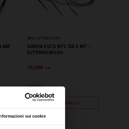
SKU:
EVTPN630F200
8 6M
SONDA EVCO NTC DA 3 MT -
EVTPN630F200
16,09€
+ IVA
DISPONIBILE
Informazioni sui cookie