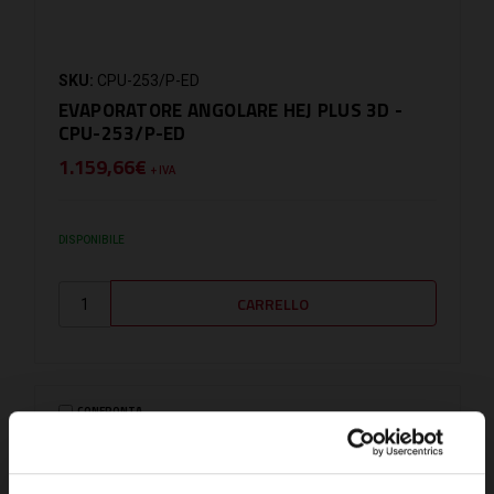
SKU:
CPU-253/P-ED
EVAPORATORE ANGOLARE HEJ PLUS 3D -
CPU-253/P-ED
1.159,66€
+ IVA
DISPONIBILE
CONFRONTA