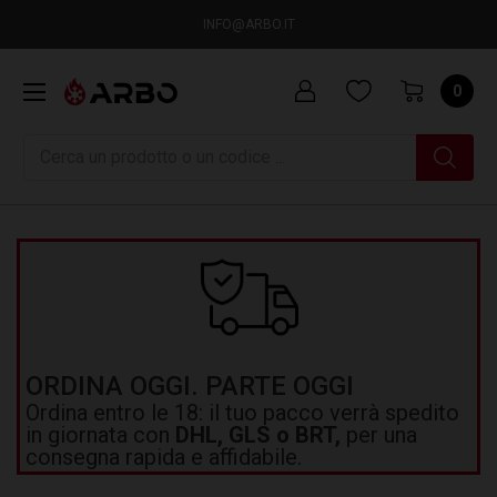
INFO@ARBO.IT
0
Ricerca
ORDINA OGGI. PARTE OGGI
Ordina entro le 18: il tuo pacco verrà spedito
in giornata con
DHL, GLS o BRT,
per una
consegna rapida e affidabile.