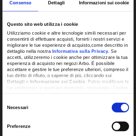
Consenso
Dettagli
Informazioni sui cookie
Questo sito web utilizza i cookie
Utilizziamo cookie e altre tecnologie simili necessari per
consentirti di effettuare acquisti, fornirti i nostri servizi e
migliorare le tue esperienze di acquisto,come descritto in
dettaglio nella nostra
Informativa sulla Privacy
. Se
accetti, utilizzeremo i cookie anche per ottimizzare la tua
esperienza di acquisto nei negozi Arbo. É possibile
accettare e gestire le tue preferenze ulteriori, compreso il
tuo diritto di rifiuto, o saperne di più, cliccando sui
Dettagli
e
Informazione sui Cookie
. Potrai modificare le
tue preferenze in qualsiasi momento, revocando i Cookie
precedentemente autorizzati, direttamente dalle
SKU:
CPU-254/P-ED
impostazioni del tuo browser.
EVAPORATORE ANGOLARE HEJ PLUS 4D -
Selezione
Necessari
CPU-254/P-ED
del
consenso
1.383,67€
+ IVA
Network Error
Preferenze