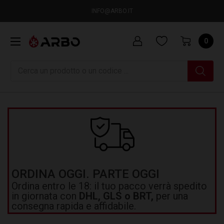
INFO@ARBO.IT
0
Ricerca
ORDINA OGGI. PARTE OGGI
Ordina entro le 18: il tuo pacco verrà spedito
in giornata con
DHL, GLS o BRT,
per una
consegna rapida e affidabile.