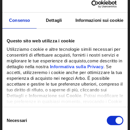
CONFRONTA
Consenso
Dettagli
Informazioni sui cookie
Questo sito web utilizza i cookie
Utilizziamo cookie e altre tecnologie simili necessari per
consentirti di effettuare acquisti, fornirti i nostri servizi e
migliorare le tue esperienze di acquisto,come descritto in
dettaglio nella nostra
Informativa sulla Privacy
. Se
accetti, utilizzeremo i cookie anche per ottimizzare la tua
esperienza di acquisto nei negozi Arbo. É possibile
accettare e gestire le tue preferenze ulteriori, compreso il
tuo diritto di rifiuto, o saperne di più, cliccando sui
Dettagli
e
Informazione sui Cookie
. Potrai modificare le
tue preferenze in qualsiasi momento, revocando i Cookie
precedentemente autorizzati, direttamente dalle
impostazioni del tuo browser.
Selezione
SKU:
CAD12R-001
Necessari
del
VENTILATORE CENTRIFUGO A DOPPIA
consenso