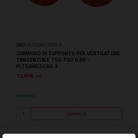
SKU:
PLTGOMCOC60-3
GOMMINO DI SUPPORTO PER VENTILATORE
TANGENZIALE TGA-TGO D.80 -
PLTGOMCOC60-3
10,60€
+ IVA
DISPONIBILE